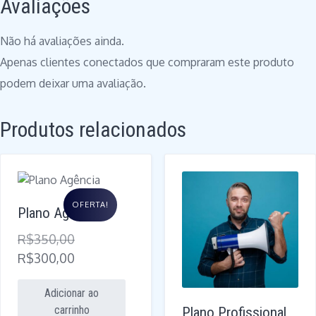
Avaliações
Não há avaliações ainda.
Apenas clientes conectados que compraram este produto
podem deixar uma avaliação.
Produtos relacionados
OFERTA!
Plano Agência
R$
350,00
O
R$
300,00
preço
O
Adicionar ao
original
preço
carrinho
Plano Profissional
era:
atual