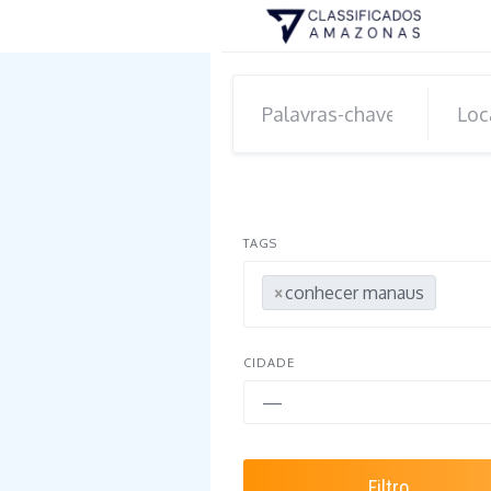
Skip
to
content
TAGS
×
conhecer manaus
CIDADE
—
Filtro