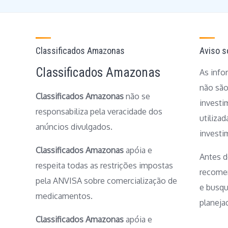
Classificados Amazonas
Aviso s
Classificados Amazonas
As info
não sã
Classificados Amazonas
não se
investi
responsabiliza pela veracidade dos
utiliza
anúncios divulgados.
investi
Classificados Amazonas
apóia e
Antes d
respeita todas as restrições impostas
recomen
pela ANVISA sobre comercialização de
e busqu
medicamentos.
planeja
Classificados Amazonas
apóia e