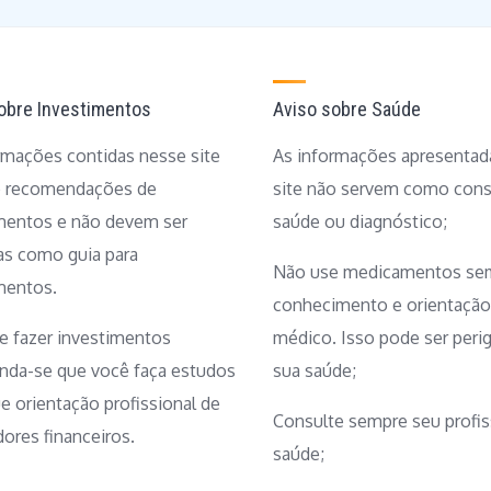
obre Investimentos
Aviso sobre Saúde
rmações contidas nesse site
As informações apresentad
o recomendações de
site não servem como cons
mentos e não devem ser
saúde ou diagnóstico;
das como guia para
Não use medicamentos se
mentos.
conhecimento e orientação
e fazer investimentos
médico. Isso pode ser peri
da-se que você faça estudos
sua saúde;
e orientação profissional de
Consulte sempre seu profis
dores financeiros.
saúde;