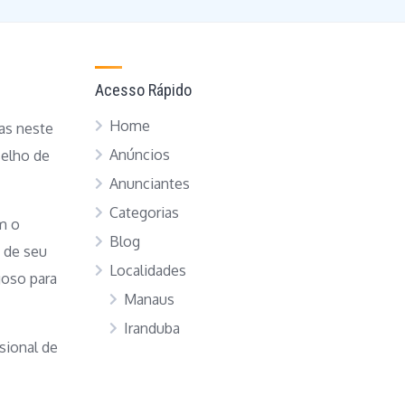
Acesso Rápido
Home
as neste
Anúncios
elho de
Anunciantes
Categorias
m o
Blog
 de seu
Localidades
goso para
Manaus
Iranduba
sional de